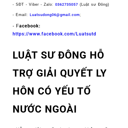
- SĐT -
Viber
-
Zalo
:
0362735057
(Luật sư Đông)
- Email:
Luatsudong06@gmail.com
;
acebook:
- F
https://www.facebook.com/Luatsutd
LUẬT SƯ ĐÔNG HỖ
TRỢ GIẢI QUYẾT LY
HÔN CÓ YẾU TỐ
NƯỚC NGOÀI