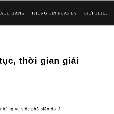
HÁCH HÀNG
THÔNG TIN PHÁP LÝ
GIỚI THIỆU
c, thời gian giải
 những vụ việc phổ biến do tỉ