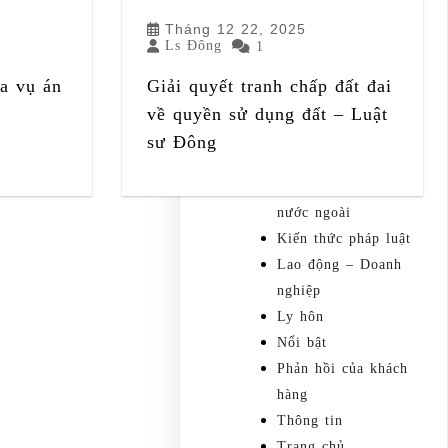
Tháng 12 22, 2025
Dân sự – Đất đai
Ls Đông
1
Dịch vụ
Hành Chính
a vụ án
Giải quyết tranh chấp đất đai
Hình sự
về quyền sử dụng đất – Luật
Hộ tịch
sư Đông
Hoạt động
Kết hôn với người
nước ngoài
Kiến thức pháp luật
Lao động – Doanh
nghiệp
Ly hôn
Nổi bật
Phản hồi của khách
hàng
Thông tin
Trang chủ