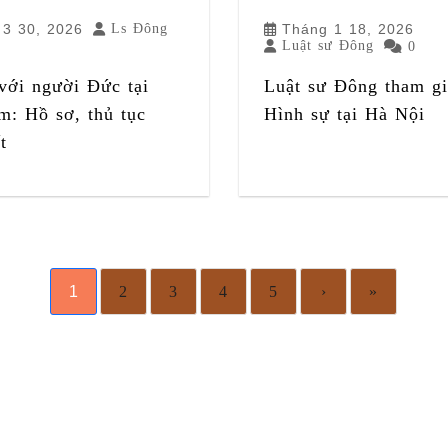
 3 30, 2026
Ls Đông
Tháng 1 18, 2026
Luật sư Đông
0
với người Đức tại
Luật sư Đông tham gi
m: Hồ sơ, thủ tục
Hình sự tại Hà Nội
t
1
2
3
4
5
›
»