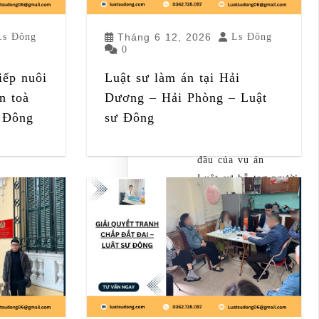
vực 2 Hà Nội
Luật sư ly hôn tại
Ls Đông
Tháng 6 12, 2026
Ls Đông
Tòa án khu vực 3 Hà
0
Nội – Ly hôn nhanh
iếp nuôi
Luật sư làm án tại Hải
Luật sư hình sự tại
n toà
Dương – Hải Phòng – Luật
Hưng Yên – Đồng
ư Đông
sư Đông
hành bảo vệ quyền
lợi ngay từ giai đoạn
đầu của vụ án
Luật sư hỗ trợ người
bị tạm giữ, tạm
giam: Bảo vệ quyền
lợi ngay từ giai đoạn
đầu vụ án
Categories