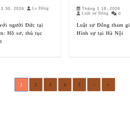
 3 30, 2026
Ls Đông
Tháng 1 18, 2026
Luật sư Đông
0
với người Đức tại
Luật sư Đông tham gi
m: Hồ sơ, thủ tục
Hình sự tại Hà Nội
t
1
2
3
4
5
›
»