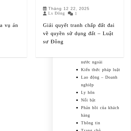
Tháng 12 22, 2025
Dân sự – Đất đai
Ls Đông
1
Dịch vụ
Hành Chính
a vụ án
Giải quyết tranh chấp đất đai
Hình sự
về quyền sử dụng đất – Luật
Hộ tịch
sư Đông
Hoạt động
Kết hôn với người
nước ngoài
Kiến thức pháp luật
Lao động – Doanh
nghiệp
Ly hôn
Nổi bật
Phản hồi của khách
hàng
Thông tin
Trang chủ