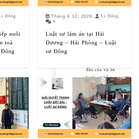
vực 2 Hà Nội
Luật sư ly hôn tại
Ls Đông
Tháng 6 12, 2026
Ls Đông
Tòa án khu vực 3 Hà
0
Nội – Ly hôn nhanh
iếp nuôi
Luật sư làm án tại Hải
Luật sư hình sự tại
n toà
Dương – Hải Phòng – Luật
Hưng Yên – Đồng
ư Đông
sư Đông
hành bảo vệ quyền
lợi ngay từ giai đoạn
đầu của vụ án
Luật sư hỗ trợ người
bị tạm giữ, tạm
giam: Bảo vệ quyền
lợi ngay từ giai đoạn
đầu vụ án
Categories